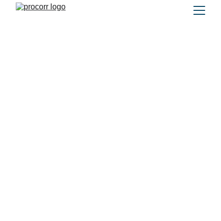
Technical Department
Krzysztof Łuczak 
k.luczak@procorr.com
Alicja Prahl 
a.prahl@procorr.com