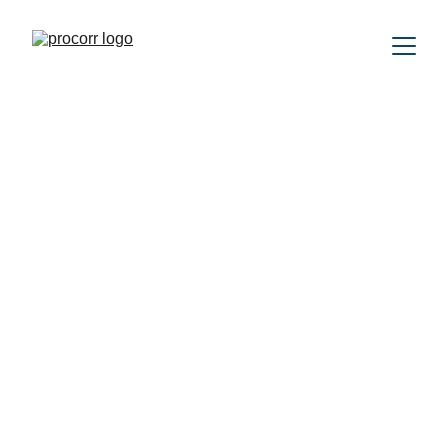
DZIAŁ TECHNICZNY
Krzysztof Łuczak 
Kierownik Techniczny
k.luczak@procorr.com